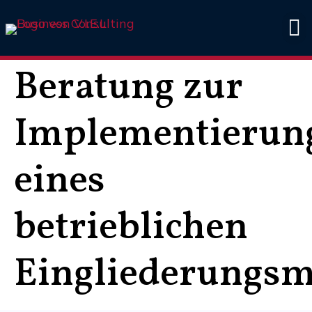
V.I.E.L
Beratung zur
Implementierun
eines
betrieblichen
Eingliederungs