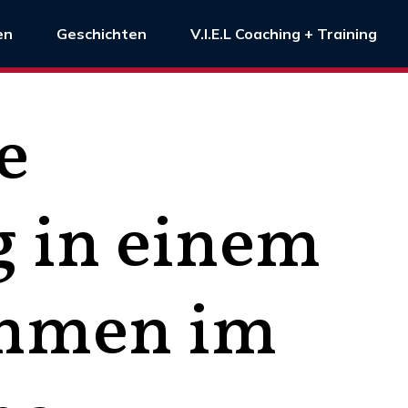
en
Geschichten
V.I.E.L Coaching + Training
e
 in einem
ehmen im