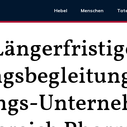
Hebel
Menschen
Tat
Längerfristig
gsbegleitung
ngs-Untern